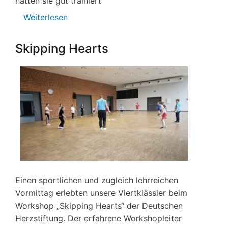
hatten sie gut trainiert
Weiterlesen
über
UNICEF
–
Skipping Hearts
Spendenlauf
Einen sportlichen und zugleich lehrreichen
Vormittag erlebten unsere Viertklässler beim
Workshop „Skipping Hearts“ der Deutschen
Herzstiftung. Der erfahrene Workshopleiter