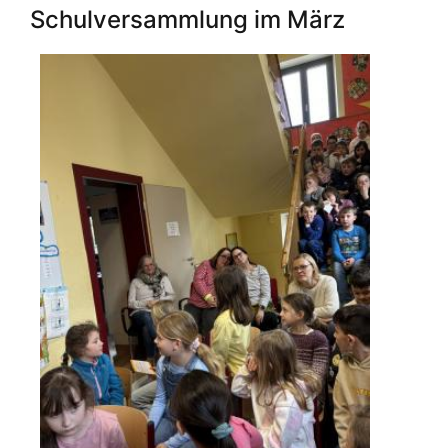
des
Schulversammlung im März
Buches
2026