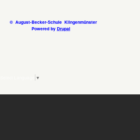
© August-Becker-Schule Klingenmünster
Powered by
Drupal
Select Language
▼