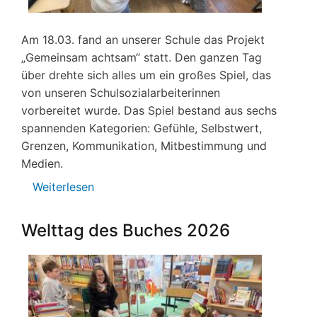
Am 18.03. fand an unserer Schule das Projekt
„Gemeinsam achtsam“ statt. Den ganzen Tag
über drehte sich alles um ein großes Spiel, das
von unseren Schulsozialarbeiterinnen
vorbereitet wurde. Das Spiel bestand aus sechs
spannenden Kategorien: Gefühle, Selbstwert,
Grenzen, Kommunikation, Mitbestimmung und
Medien.
Weiterlesen
über
„Gemeinsam
achtsam“
Welttag des Buches 2026
–
Ein
besonderer
Projekttag