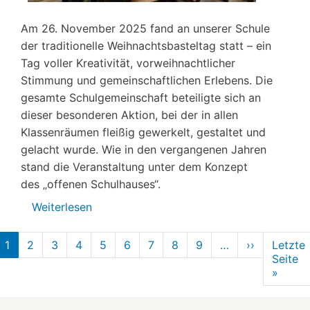
Am 26. November 2025 fand an unserer Schule
der traditionelle Weihnachtsbasteltag statt – ein
Tag voller Kreativität, vorweihnachtlicher
Stimmung und gemeinschaftlichen Erlebens. Die
gesamte Schulgemeinschaft beteiligte sich an
dieser besonderen Aktion, bei der in allen
Klassenräumen fleißig gewerkelt, gestaltet und
gelacht wurde. Wie in den vergangenen Jahren
stand die Veranstaltung unter dem Konzept
des „offenen Schulhauses“.
Weiterlesen
über
Weihnachtsbasteltag
Seitennummerierung
1
2
3
4
5
6
7
8
9
…
››
Nächste
Letzte
Seite
Seite
»
Letzt
Seite