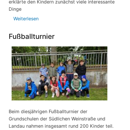
erklärte den Kindern zunächst viele interessante
Dinge
Weiterlesen
über
Skipping
Hearts
Fußballturnier
Beim diesjährigen Fußballturnier der
Grundschulen der Südlichen Weinstraße und
Landau nahmen insgesamt rund 200 Kinder teil.