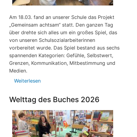
Am 18.03. fand an unserer Schule das Projekt
„Gemeinsam achtsam“ statt. Den ganzen Tag
über drehte sich alles um ein großes Spiel, das
von unseren Schulsozialarbeiterinnen
vorbereitet wurde. Das Spiel bestand aus sechs
spannenden Kategorien: Gefühle, Selbstwert,
Grenzen, Kommunikation, Mitbestimmung und
Medien.
Weiterlesen
über
„Gemeinsam
achtsam“
Welttag des Buches 2026
–
Ein
besonderer
Projekttag