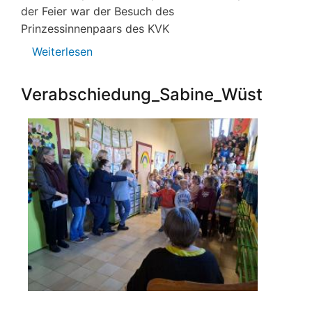
der Feier war der Besuch des
Prinzessinnenpaars des KVK
Weiterlesen
über
Unsere
Faschingsfeier
Verabschiedung_Sabine_Wüst