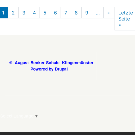
Adventsandacht
Seitennummerierung
1
2
3
4
5
6
7
8
9
…
››
Nächste
Letzte
Seite
Seite
»
Letzt
Seite
© August-Becker-Schule Klingenmünster
Powered by
Drupal
Select Language
▼