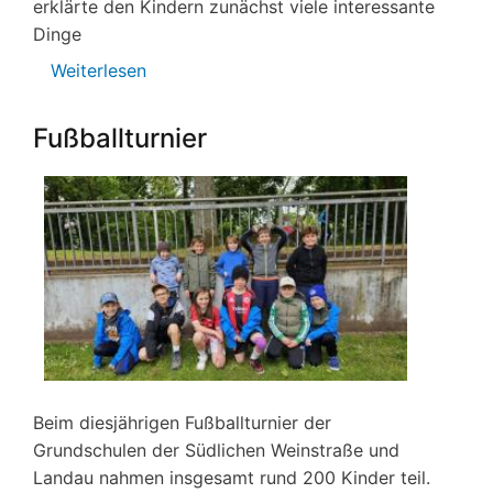
erklärte den Kindern zunächst viele interessante
Dinge
Weiterlesen
über
Skipping
Hearts
Fußballturnier
Beim diesjährigen Fußballturnier der
Grundschulen der Südlichen Weinstraße und
Landau nahmen insgesamt rund 200 Kinder teil.