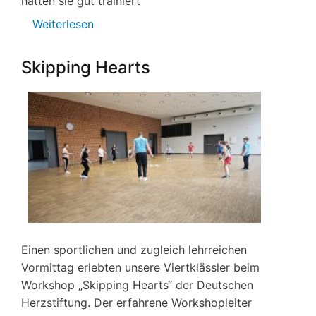
hatten sie gut trainiert
Weiterlesen
über
UNICEF
–
Skipping Hearts
Spendenlauf
Einen sportlichen und zugleich lehrreichen
Vormittag erlebten unsere Viertklässler beim
Workshop „Skipping Hearts“ der Deutschen
Herzstiftung. Der erfahrene Workshopleiter