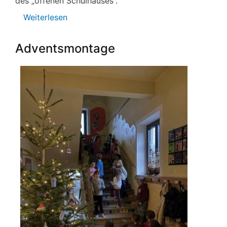
des „offenen Schulhauses“.
Weiterlesen
über
Weihnachtsbasteltag
Adventsmontage