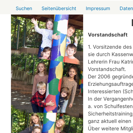
Menü2
Suchen
Seitenübersicht
Impressum
Daten
Vorstandschaft
1. Vorsitzende des
sie durch Kassenwa
Lehrerin Frau Katr
Vorstandschaft.
Der 2006 gegründe
Erziehungsauftrage
Interessierten (Sch
In der Vergangenhe
a. von Schulfesten
Sicherheitstraini
ganz aktuell einen
Über weitere Mitg