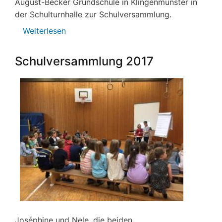
August-Becker Grundschule in Klingenmünster in
der Schulturnhalle zur Schulversammlung.
Weiterlesen
über
Schulversammlung
August
Schulversammlung 2017
2017
Joséphine und Nele, die beiden