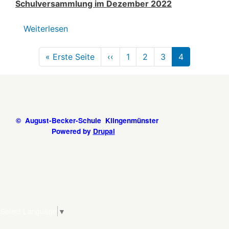
Schulversammlung im Dezember 2022
Weiterlesen
über
Schulversammlung
Seitennummerierung
im
« Erste Seite
Erste
‹‹
Vorherige
1
2
3
4
Dezember
Seite
Seite
2022
© August-Becker-Schule Klingenmünster
Powered by
Drupal
Select Language
▼