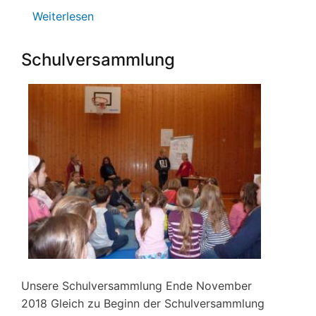
Weiterlesen
über
Unser
Ausflug
Schulversammlung
zum
Landtag
Unsere Schulversammlung Ende November
2018 Gleich zu Beginn der Schulversammlung