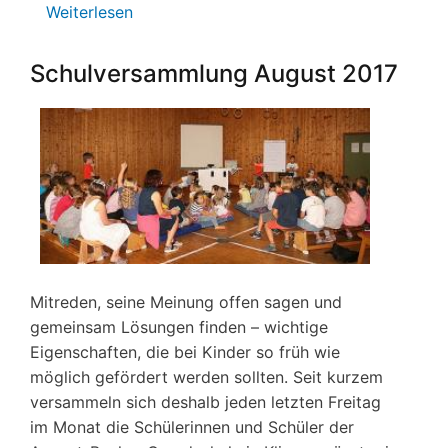
Weiterlesen
über
Ehrungen,
Einweihungen
Schulversammlung August 2017
und
Spenden
in
der
August-
Becker
Grundschule
Mitreden, seine Meinung offen sagen und
gemeinsam Lösungen finden – wichtige
Eigenschaften, die bei Kinder so früh wie
möglich gefördert werden sollten. Seit kurzem
versammeln sich deshalb jeden letzten Freitag
im Monat die Schülerinnen und Schüler der