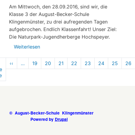
Am Mittwoch, den 28.09.2016, sind wir, die
Klasse 3 der August-Becker-Schule
Klingenmünster, zu drei aufregenden Tagen
aufgebrochen. Endlich Klassenfahrt! Unser Ziel:
Die Naturpark-Jugendherberge Hochspeyer.
Weiterlesen
über
Klassenfahrt
tennummerierung
2016
‹‹
Vorherige
…
19
20
21
22
23
24
25
26
e
Seite
Klasse
e
Erste
3
Seite
© August-Becker-Schule Klingenmünster
Powered by
Drupal