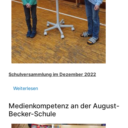
Schulversammlung im Dezember 2022
Weiterlesen
über
Schulversammlung
im
Medienkompetenz an der August-
Dezember
Becker-Schule
2022