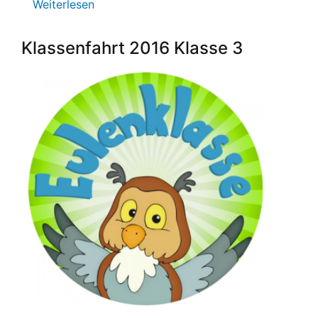
Weiterlesen
über
Medienkompetenz
an
Klassenfahrt 2016 Klasse 3
der
August-
Becker-
Schule