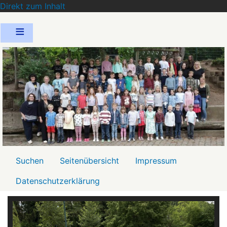
Direkt zum Inhalt
Menü2
Suchen
Seitenübersicht
Impressum
Datenschutzerklärung