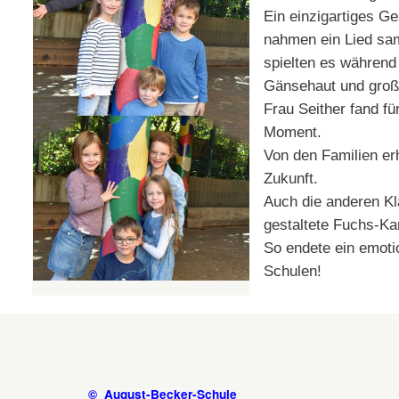
Ein einzigartiges Ge
nahmen ein Lied sam
spielten es während 
Gänsehaut und groß
Frau Seither fand f
Moment.
Von den Familien er
Zukunft.
Auch die anderen Kl
gestaltete Fuchs-Ka
So endete ein emoti
Schulen!
© August-Becker-Schule