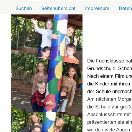
Menü2
Suchen
Seitenübersicht
Impressum
Daten
Die Fuchsklasse hat
Grundschule. Schon 
Nach einem Film und
die Kinder mit ihren
der Schule übernac
Am nächsten Morgen
die Schule zur große
Abschlussshirts mit
präsentierten sie ei
wurden viele Augen 