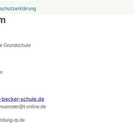
schutzerklärung
m
e Grundschule
er
-becker-schule.de
muenster@t-online.de
ldung-rp.de