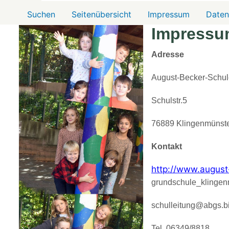
Menü2
Suchen
Seitenübersicht
Impressum
Daten
Impressu
Adresse
August-Becker-Schul
Schulstr.5
76889 Klingenmünst
Kontakt
http://www.august
grundschule_klingen
schulleitung@abgs.bi
Tel. 06349/8818