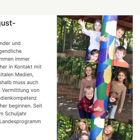
ust-
inder und
gendliche
mmen immer
her in Kontakt mit
gitalen Medien,
shalb muss auch
e Vermittlung von
dienkompetenz
her beginnen. Seit
m Schuljahr
n Landesprogramm