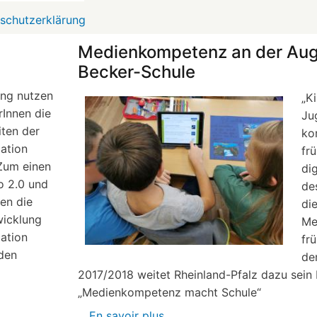
schutzerklärung
Medienkompetenz an der Aug
Becker-Schule
ung nutzen
„K
rInnen die
Ju
ten der
ko
ation
frü
Zum einen
di
 2.0 und
de
en die
di
wicklung
Me
ation
frü
 den
de
2017/2018 weitet Rheinland-Pfalz dazu sei
„Medienkompetenz macht Schule“
En savoir plus
sur