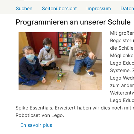
Menü2
Suchen
Seitenübersicht
Impressum
Daten
Programmieren an unserer Schule
Mit großer
Begeister
die Schüle
Möglichkei
Lego Educ
Systeme. 
Lego Wedo
zum ander
Weiterent
Lego Educ
Spike Essentials. Erweitert haben wir dies noch mit
Roboticset von Lego.
En savoir plus
sur
Programmieren